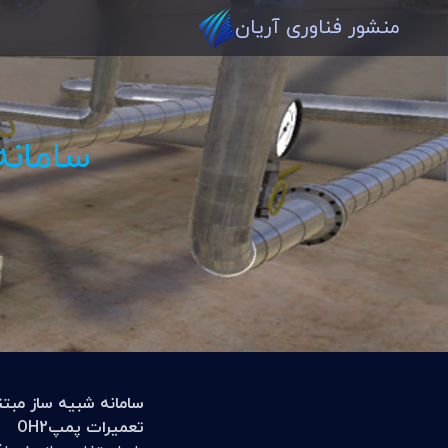
منشور فناوری آریان
سامانه
سامانه‭ ‬شبیه ساز مبتنی بر واقعیت مجازی
تعمیرات‭ ‬پمپ‌OH2