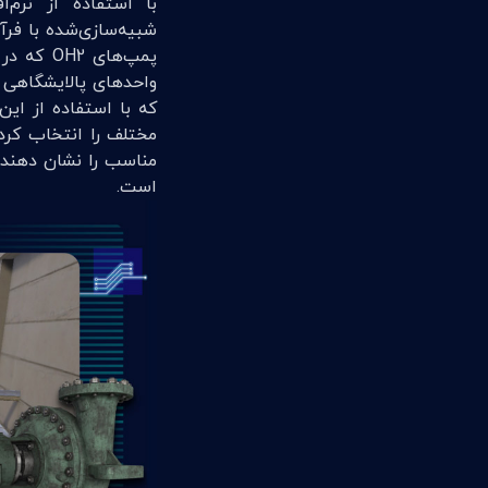
‬است‭.‬