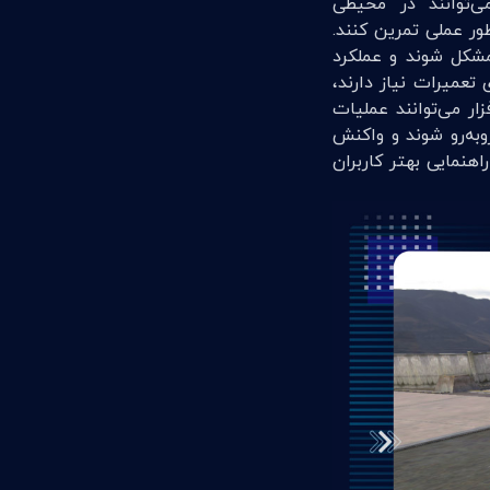
‬شبیه‌سازی‌شده‭ ‬با‭ ‬فرآیند‭ ‬تعمیر‭ ‬و‭ ‬نگهداری‭ ‬پمپ‭ ‬OH2‭ ‬آشنا‭ ‬شده‭ ‬و‭ ‬عملیات‭ ‬مختلف‭ ‬را‭ ‬به‌طور‭ ‬عملی‭ ‬تمرین‭ ‬کنند‭.